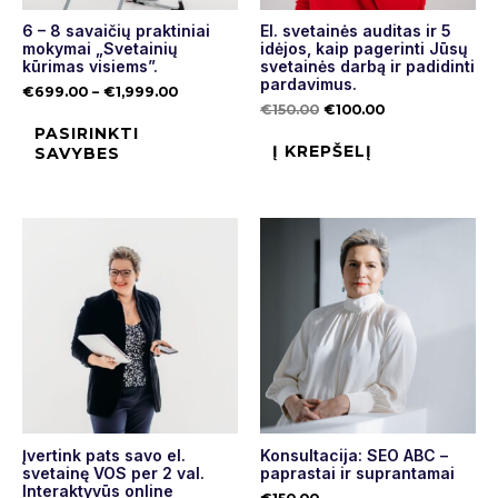
6 – 8 savaičių praktiniai
El. svetainės auditas ir 5
mokymai „Svetainių
idėjos, kaip pagerinti Jūsų
kūrimas visiems”.
svetainės darbą ir padidinti
pardavimus.
€
699.00
–
€
1,999.00
€
150.00
€
100.00
PASIRINKTI
Į KREPŠELĮ
SAVYBES
Įvertink pats savo el.
Konsultacija: SEO ABC –
svetainę VOS per 2 val.
paprastai ir suprantamai
Interaktyvūs online