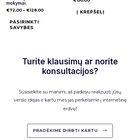
€
150.00
mokymai.
€
72.00
–
€
128.00
Į KREPŠELĮ
PASIRINKTI
SAVYBES
Turite klausimų ar norite
konsultacijos?
Susisiekite su manimi, aš padėsiu realizuoti jūsų
verslo idėjas ir kartu mes jas perkelsime į internetinę
erdvę
!
PRADĖKIME DIRBTI KARTU