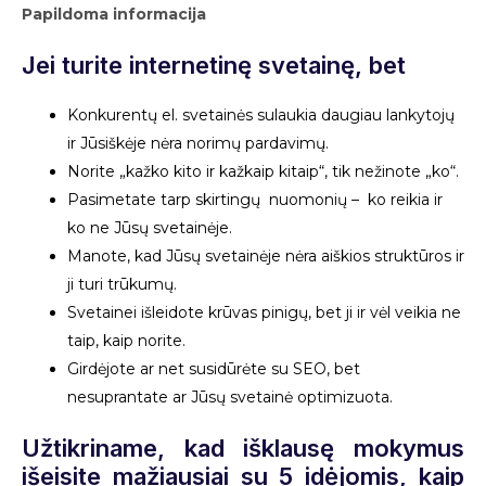
Papildoma informacija
Jei turite internetinę svetainę, bet
Konkurentų el. svetainės sulaukia daugiau lankytojų
ir Jūsiškėje nėra norimų pardavimų.
Norite „kažko kito ir kažkaip kitaip“, tik nežinote „ko“.
Pasimetate tarp skirtingų nuomonių – ko reikia ir
ko ne Jūsų svetainėje.
Manote, kad Jūsų svetainėje
nėra
aiškios struktūros ir
ji turi trūkumų.
Svetainei išleidote krūvas pinigų, bet ji ir vėl veikia ne
taip, kaip norite.
Girdėjote ar net susidūrėte su SEO, bet
nesuprantate ar Jūsų svetainė optimizuota.
Užtikriname, kad išklausę mokymus
išeisite mažiausiai su 5 idėjomis, kaip