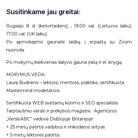
Susitinkame jau greitai:
Rugsėjo 8 d. (ketvirtadienį) , 19:00 val. (Lietuvos laiku),
17.00 val. (UK laiku).
Po apmokėjimo gaunate laišką į el.paštą su Zoom
nuoroda.
Po mokymų kiekvienas dalyvis gauna įrašą ir el. knygą.
MOKYMUS VEDA:
Laura Budrienė – lektorė, mentorė, praktikė, sertifikuota
Mastermind modetatorė.
Sertifikuota WEB svetainių kūrimo ir SEO specialistė.
Tarptautinio verslo ir prekybos magistrė. Agentūros
„VersloABC” vadovė Didžiojoje Britanijoje.
+ 25 metų patirtis vadybos ir rinkodaros srityse.
+ 5 metų lektorės patirtis.