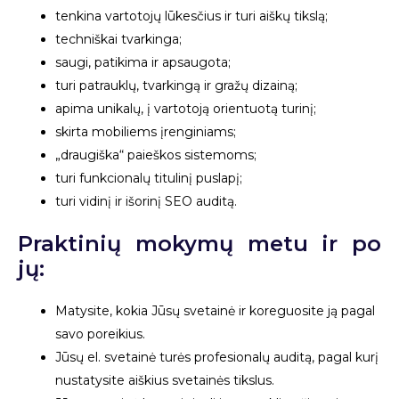
tenkina vartotojų lūkesčius ir turi aiškų tikslą;
techniškai tvarkinga;
saugi, patikima ir apsaugota;
turi patrauklų, tvarkingą ir gražų dizainą;
apima unikalų, į vartotoją orientuotą turinį;
skirta mobiliems įrenginiams;
„draugiška“ paieškos sistemoms;
turi funkcionalų titulinį puslapį;
turi vidinį ir išorinį SEO auditą.
Praktinių mokymų metu ir po
jų:
Matysite, kokia Jūsų svetainė ir koreguosite ją pagal
savo poreikius.
Jūsų el. svetainė turės profesionalų auditą, pagal kurį
nustatysite aiškius svetainės tikslus.