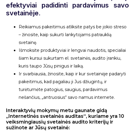
efektyviai padidinti pardavimus savo
svetainėje.
Reikiamus pakeitimus atliksite patys be jokio streso
– žinosite, kaip sukurti lankytojams patrauklią
svetainę.
Išmoksite produktyviai ir lengvai naudotis, specialiai
šiam kursui sukurtam el. svetainės, audito įrankiu,
kuris taupo Jūsų pinigus ir laiką.
Ir svarbiausia, žinosite, kaip ir kur svetainėje padaryti
pakeitimus, kad pagaliau ji Jus džiugintų, ir
turėtumėte patogius, saugius, pardavimus
nešančius, „antruosius“ savo namus internete.
Interaktyvių mokymų metu gaunate gidą
„Internetinės svetainės auditas“, kuriame yra 10
veiksmingiausių svetainės audito kriterijų ir
sužinote ar Jūsų svetainė: