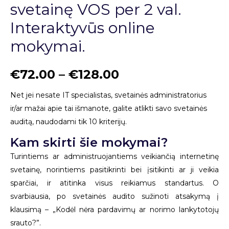
svetainę VOS per 2 val.
Interaktyvūs online
mokymai.
€
72.00
–
€
128.00
Net jei nesate IT specialistas, svetainės administratorius
ir/ar mažai apie tai išmanote, galite atlikti savo svetainės
auditą, naudodami tik 10 kriterijų.
Kam skirti šie mokymai?
Turintiems ar administruojantiems veikiančią internetinę
svetainę, norintiems pasitikrinti bei įsitikinti ar ji veikia
sparčiai, ir atitinka visus reikiamus standartus. O
svarbiausia, po svetainės audito sužinoti atsakymą į
klausimą – „Kodėl nėra pardavimų ar norimo lankytotojų
srauto?”.