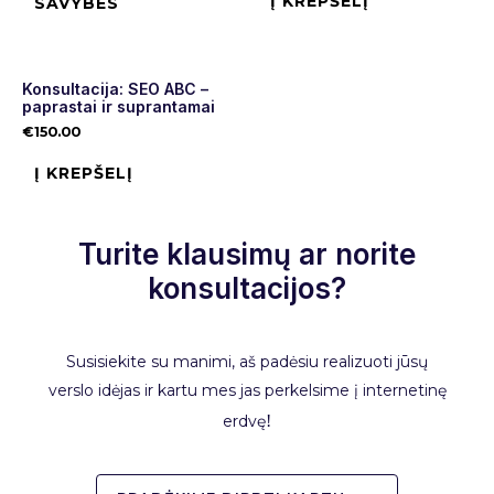
Į KREPŠELĮ
SAVYBES
Konsultacija: SEO ABC –
paprastai ir suprantamai
€
150.00
Į KREPŠELĮ
Turite klausimų ar norite
konsultacijos?
Susisiekite su manimi, aš padėsiu realizuoti jūsų
verslo idėjas ir kartu mes jas perkelsime į internetinę
erdvę
!