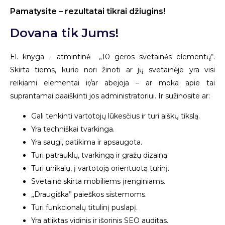
Pamatysite – rezultatai tikrai džiugins!
Dovana tik Jums!
El. knyga – atmintinė „10 geros svetainės elementų“.
Skirta tiems, kurie nori žinoti ar jų svetainėje yra visi
reikiami elementai ir/ar abejoja – ar moka apie tai
suprantamai paaiškinti jos administratoriui. Ir sužinosite ar:
Gali tenkinti vartotojų lūkesčius ir turi aiškų tikslą.
Yra techniškai tvarkinga.
Yra saugi, patikima ir apsaugota.
Turi patrauklų, tvarkingą ir gražų dizainą.
Turi unikalų, į vartotoją orientuotą turinį.
Svetainė skirta mobiliems įrenginiams.
„Draugiška” paieškos sistemoms.
Turi funkcionalų titulinį puslapį.
Yra atliktas vidinis ir išorinis SEO auditas.