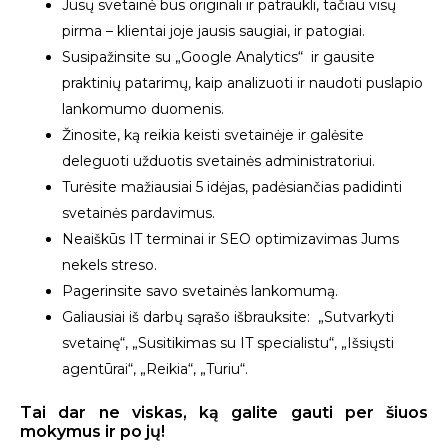
Jūsų svetainė bus originali ir patraukli, tačiau visų
pirma – klientai joje jausis saugiai, ir patogiai.
Susipažinsite su „Google Analytics“ ir gausite
praktinių patarimų, kaip analizuoti ir naudoti puslapio
lankomumo duomenis.
Žinosite, ką reikia keisti svetainėje ir galėsite
deleguoti užduotis svetainės administratoriui.
Turėsite mažiausiai 5 idėjas, padėsiančias padidinti
svetainės pardavimus.
Neaiškūs IT terminai ir SEO optimizavimas Jums
nekels streso.
Pagerinsite savo svetainės lankomumą.
Galiausiai iš darbų sąrašo išbrauksite: „Sutvarkyti
svetainę“, „Susitikimas su IT specialistu“, „Išsiųsti
agentūrai“, „Reikia“, „Turiu“.
Tai dar ne viskas, ką galite gauti per šiuos
mokymus ir po jų!