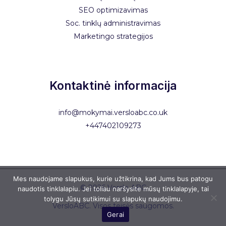
SEO optimizavimas
Soc. tinklų administravimas
Marketingo strategijos
Kontaktinė informacija
info@mokymai.versloabc.co.uk
+447402109273
Mes naudojame slapukus, kurie užtikrina, kad Jums bus patogu
© 2026 Verslo ABC
naudotis tinklalapiu. Jei toliau naršysite mūsų tinklalapyje, tai
tolygu Jūsų sutikimui su slapukų naudojimu.
VersloABC. Visos teisės saugomos.
Gerai