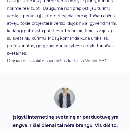
Daugelis iš mūsų turime verslo idėjų ar planų, kuriuos
norime realizuoti. Dauguma nori praplėsti jau turimą
verslą ir perkelti jį į internetinę platformą. Tačiau dažnu
atveju tokie projektai ir verslo idėjos nėra įgyvendinami,
kadangi pritrūksta patirties ir techninių žinių, susijusių
su svetainių kūrimu. Mūsų komanda kuria unikalias,
profesionalias, gerą kainos ir kokybės santykį turinčias
svetaines.
Drąsiai realizuokite savo idėjas kartu su Verslo ABC.
“Įsigyti internetinę svetainę ar parduotuvę yra
lengva ir šiai dienai tai nėra brangu. Vis dėl to,