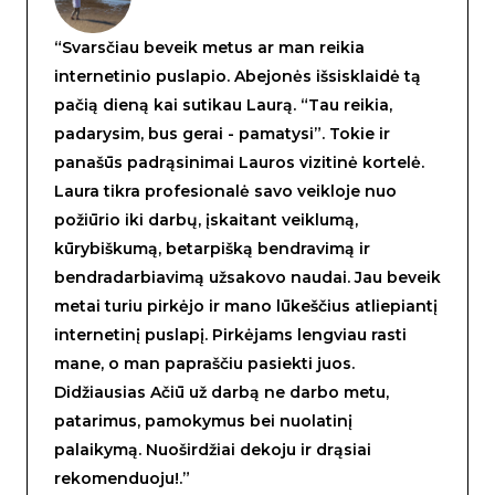
“Svarsčiau beveik metus ar man reikia
internetinio puslapio. Abejonės išsisklaidė tą
pačią dieną kai sutikau Laurą. “Tau reikia,
padarysim, bus gerai - pamatysi”. Tokie ir
panašūs padrąsinimai Lauros vizitinė kortelė.
Laura tikra profesionalė savo veikloje nuo
požiūrio iki darbų, įskaitant veiklumą,
kūrybiškumą, betarpišką bendravimą ir
bendradarbiavimą užsakovo naudai. Jau beveik
metai turiu pirkėjo ir mano lūkeščius atliepiantį
internetinį puslapį. Pirkėjams lengviau rasti
mane, o man papraščiu pasiekti juos.
Didžiausias Ačiū už darbą ne darbo metu,
patarimus, pamokymus bei nuolatinį
palaikymą. Nuoširdžiai dekoju ir drąsiai
rekomenduoju!.”