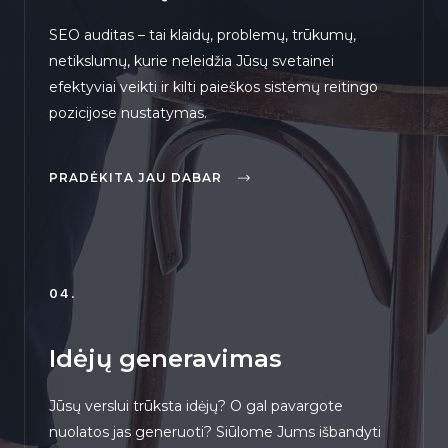
SEO auditas – tai klaidų, problemų, trūkumų,
netikslumų, kurie neleidžia Jūsų svetainei
efektyviai veikti ir kilti paieškos sistemų reitingo
pozicijose nustatymas.
PRADĖKITA JAU DABAR
04.
Idėjų generavimas
Jūsų verslui trūksta idėjų? O gal pavargote
nuolatos jas generuoti? Siūlome Jums išbandyti