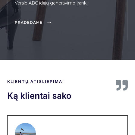
Verslo ABC idėjų generavimo įrankį!
PRADEDAME
KLIENTŲ ATISLIEPIMAI
Ką klientai sako