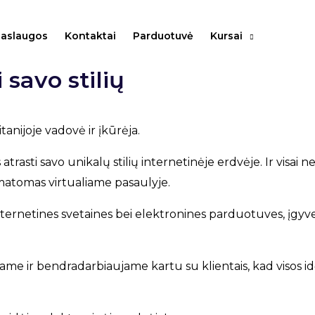
aslaugos
Kontaktai
Parduotuvė
Kursai
no aistra –
 savo stilių
tanijoje vadovė ir įkūrėja.
 atrasti savo unikalų stilių internetinėje erdvėje. Ir visai 
 nematomas virtualiame pasaulyje.
ernetines svetaines bei elektronines parduotuves, įgyve
me ir bendradarbiaujame kartu su klientais, kad visos idėj