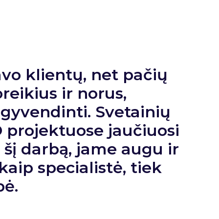
avo klientų, net pačių
oreikius ir norus,
įgyvendinti. Svetainių
 projektuose jaučiuosi
 šį darbą, jame augu ir
kaip specialistė, tiek
ė.