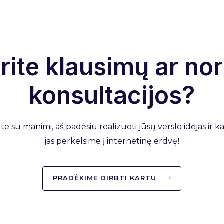
rite klausimų ar nor
konsultacijos?
ite su manimi, aš padėsiu realizuoti jūsų verslo idėjas ir 
jas perkelsime į internetinę erdvę
!
PRADĖKIME DIRBTI KARTU