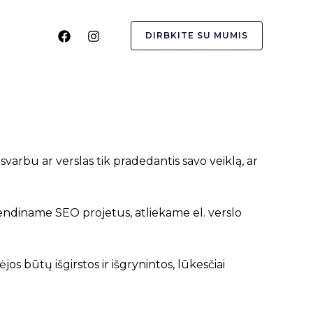
DIRBKITE SU MUMIS
nesvarbu ar verslas tik pradedantis savo veiklą, ar
ndiname SEO projetus, atliekame el. verslo
os būtų išgirstos ir išgrynintos, lūkesčiai