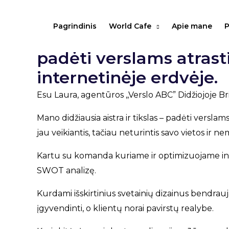
Apie mane
Pagrindinis
World Cafe
Apie mane
P
Esu Laura Budrienė. Ma
padėti verslams atrasti
internetinėje erdvėje.
Esu Laura, agentūros ,,Verslo ABC” Didžiojoje Bri
Mano didžiausia aistra ir tikslas – padėti verslams
jau veikiantis, tačiau neturintis savo vietos ir
Kartu su komanda kuriame ir optimizuojame int
SWOT analizę.
Kurdami išskirtinius svetainių dizainus bendrauja
įgyvendinti, o klientų norai pavirstų realybe.