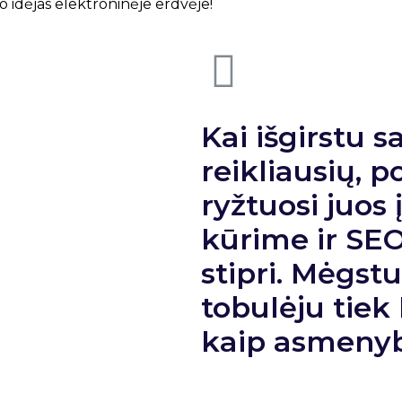
o idėjas elektroninėje erdvėje!
Kai išgirstu s
reikliausių, p
ryžtuosi juos 
kūrime ir SEO
stipri. Mėgstu
tobulėju tiek 
kaip asmenyb